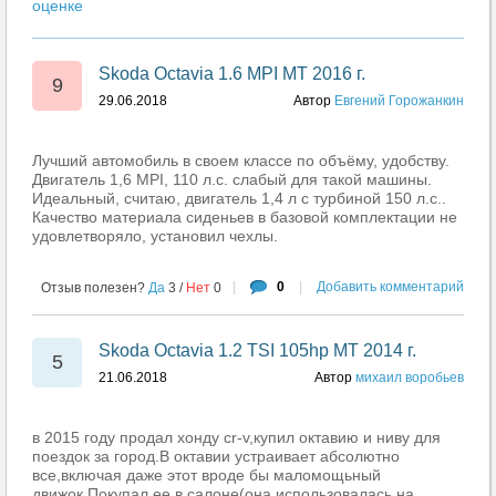
оценке
Skoda Octavia 1.6 MPI MT 2016 г.
9
29.06.2018
Автор
Евгений Горожанкин
Лучший автомобиль в своем классе по объёму, удобству.
Двигатель 1,6 MPI, 110 л.с. слабый для такой машины.
Идеальный, считаю, двигатель 1,4 л с турбиной 150 л.с..
Качество материала сиденьев в базовой комплектации не
удовлетворяло, установил чехлы.
|
0
|
Добавить комментарий
Отзыв полезен?
Да
3
/
Нет
0
Skoda Octavia 1.2 TSI 105hp MT 2014 г.
5
21.06.2018
Автор
михаил воробьев
в 2015 году продал хонду cr-v,купил октавию и ниву для
поездок за город.В октавии устраивает абсолютно
все,включая даже этот вроде бы маломощьный
движок.Покупал ее в салоне(она использовалась на