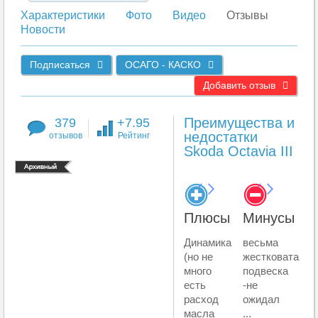
Характеристики
Фото
Видео
Отзывы
Новости
Подписаться
ОСАГО - КАСКО
Добавить отзыв
Преимущества и
379
+7.95
недостатки
отзывов
Рейтинг
Skoda Octavia III
Плюсы
Минусы
Динамика
весьма
(но не
жестковата
много
подвеска
есть
-не
расход
ожидал
масла
...