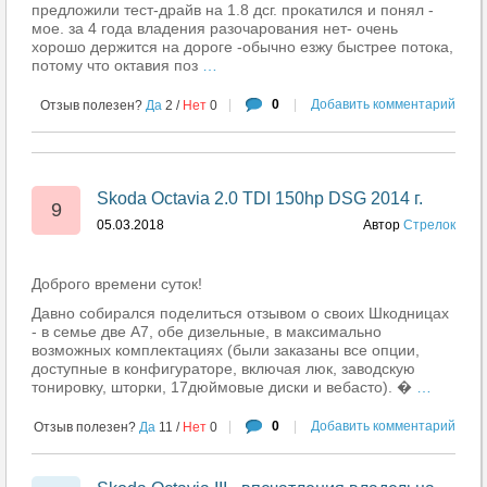
предложили тест-драйв на 1.8 дсг. прокатился и понял -
мое. за 4 года владения разочарования нет- очень
хорошо держится на дороге -обычно езжу быстрее потока,
потому что октавия поз
…
|
0
|
Добавить комментарий
Отзыв полезен?
Да
2
/
Нет
0
Skoda Octavia 2.0 TDI 150hp DSG 2014 г.
9
05.03.2018
Автор
Стрелок
Доброго времени суток!
Давно собирался поделиться отзывом о своих Шкодницах
- в семье две А7, обе дизельные, в максимально
возможных комплектациях (были заказаны все опции,
доступные в конфигураторе, включая люк, заводскую
тонировку, шторки, 17дюймовые диски и вебасто). �
…
|
0
|
Добавить комментарий
Отзыв полезен?
Да
11
/
Нет
0