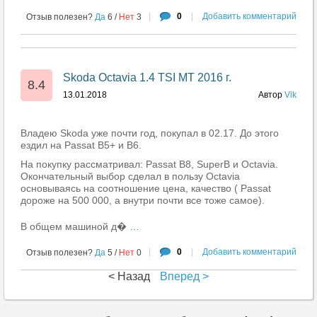
|
0
|
Добавить комментарий
Отзыв полезен?
Да
6
/
Нет
3
Skoda Octavia 1.4 TSI MT 2016 г.
8.4
13.01.2018
Автор
Vik
Владею Skoda уже почти год, покупал в 02.17. До этого
ездил на Passat B5+ и B6.
На покупку рассматривал: Passat B8, SuperB и Octavia.
Окончательный выбор сделал в пользу Octavia
основываясь на соотношение цена, качество ( Passat
дороже на 500 000, а внутри почти все тоже самое).
В общем машиной д�
…
|
0
|
Добавить комментарий
Отзыв полезен?
Да
5
/
Нет
0
< Назад
Вперед >