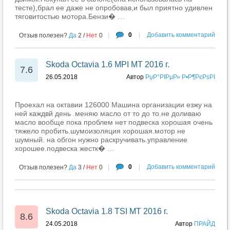
тесте),брал ее даже не опробовав,и был приятно удивлен
тяговитостью мотора.Бензи�
…
|
0
|
Добавить комментарий
Отзыв полезен?
Да
2
/
Нет
0
Skoda Octavia 1.6 MPI MT 2016 г.
7.6
26.05.2018
Автор
РџР°РІРµР» Р•Р¶РєРѕРІ
Проехал на октавии 126000 Машина организации езжу на
ней каждвй день .меняю масло от то до то.не доливаю
масло вообще пока проблем нет подвеска хорошая очень
тяжело пробить.шумоизоляция хорошая.мотор не
шумный. на обгон нужно раскручивать.управление
хорошее.подвеска жестк�
…
|
0
|
Добавить комментарий
Отзыв полезен?
Да
3
/
Нет
0
Skoda Octavia 1.8 TSI MT 2016 г.
8.6
24.05.2018
Автор
ПРАЙД