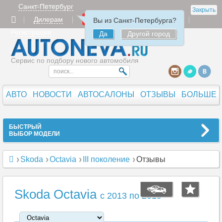
Санкт-Петербург
Закрыть
Дилерам
Продать
Авторизация
Вы из Санкт-Петербурга?
Регистрация
Да
Другой город
Сервис по подбору нового автомобиля
АВТО
НОВОСТИ
АВТОСАЛОНЫ
ОТЗЫВЫ
БОЛЬШЕ
БЫСТРЫЙ
ВЫБОР МОДЕЛИ
Skoda
Octavia
III поколение
Отзывы
Skoda Octavia
c 2013 по 2019