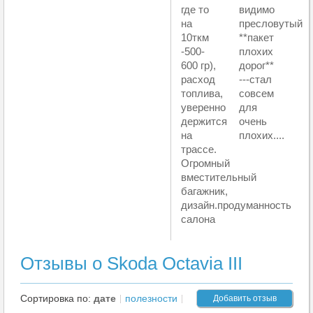
где то
видимо
на
пресловутый
10ткм
**пакет
-500-
плохих
600 гр),
дорог**
расход
---стал
топлива,
совсем
уверенно
для
держится
очень
на
плохих....
трассе.
Огромный
вместительный
багажник,
дизайн.продуманность
салона
Отзывы о Skoda Octavia III
Сортировка по:
дате
полезности
Добавить отзыв