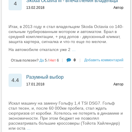
Skoda Octavia III - впечатления владельца
4
13.02.2018
Автор
Итак, в 2013 году я стал владельцем Skoda Octavia со 140-
сильным турбированным мотором и автоматом. Брал в
средней комплектации, + ряд допов - двухзонный климат,
защита картера, сигналка и что-то еще по мелочи.
На автомобиле откатался уже 2
…
|
0
|
Добавить комментарий
Отзыв полезен?
Да
5
/
Нет
6
Разумный выбор
4.4
17.01.2018
Автор
Искал машину на замену Гольфу 1,4 TSI DSG7. Гольф
стал тесен, и, после 60 000км пробега, стал ждать
сюрпризов от коробки. Хотелось не потерять в динамике и
экономичности. При этом бюджет не позволял
рассматривать большие кроссоверы (Тойота Хайлендер)
или оста
…