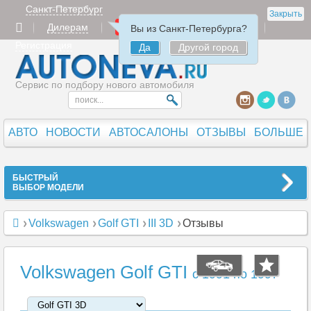
Санкт-Петербург
Закрыть
Дилерам
Продать
Авторизация
Вы из Санкт-Петербурга?
Регистрация
Да
Другой город
Сервис по подбору нового автомобиля
АВТО
НОВОСТИ
АВТОСАЛОНЫ
ОТЗЫВЫ
БОЛЬШЕ
БЫСТРЫЙ
ВЫБОР МОДЕЛИ
Volkswagen
Golf GTI
III 3D
Отзывы
Volkswagen Golf GTI
c 1991 по 1997