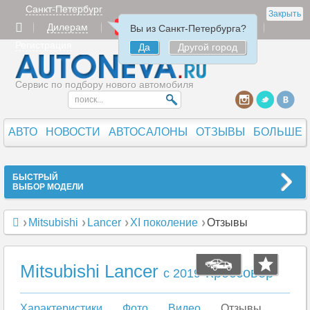
Санкт-Петербург
Закрыть
Дилерам
Продать
Авторизация
Вы из Санкт-Петербурга?
Регистрация
Да
Другой город
Сервис по подбору нового автомобиля
АВТО
НОВОСТИ
АВТОСАЛОНЫ
ОТЗЫВЫ
БОЛЬШЕ
БЫСТРЫЙ
ВЫБОР МОДЕЛИ
Mitsubishi
Lancer
XI поколение
Отзывы
Mitsubishi Lancer
Кроссовер
c 2019
Характеристики
Фото
Видео
Отзывы