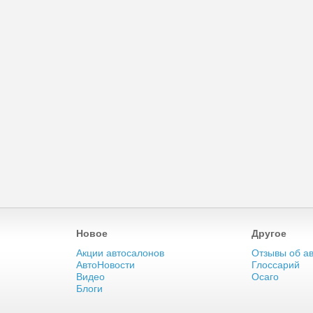
Новое
Другое
Акции автосалонов
Отзывы об а
АвтоНовости
Глоссарий
Видео
Осаго
Блоги