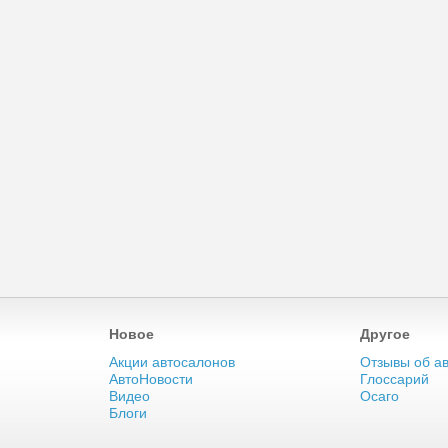
Новое
Другое
Акции автосалонов
Отзывы об а
АвтоНовости
Глоссарий
Видео
Осаго
Блоги