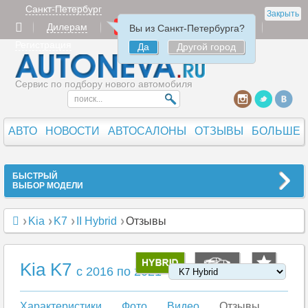
Санкт-Петербург
Закрыть
Дилерам
Продать
Авторизация
Вы из Санкт-Петербурга?
Регистрация
Да
Другой город
Сервис по подбору нового автомобиля
АВТО
НОВОСТИ
АВТОСАЛОНЫ
ОТЗЫВЫ
БОЛЬШЕ
БЫСТРЫЙ
ВЫБОР МОДЕЛИ
Kia
K7
II Hybrid
Отзывы
Kia K7
c 2016 по 2021
Характеристики
Фото
Видео
Отзывы