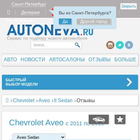
Санкт-Петербург
Закрыть
Дилерам
Продать
Авторизация
Вы из Санкт-Петербурга?
Регистрация
Да
Другой город
Сервис по подбору нового автомобиля
АВТО
НОВОСТИ
АВТОСАЛОНЫ
ОТЗЫВЫ
БОЛЬШЕ
БЫСТРЫЙ
ВЫБОР МОДЕЛИ
Chevrolet
Aveo
II Sedan
Отзывы
Chevrolet Aveo
c 2011 по 2015