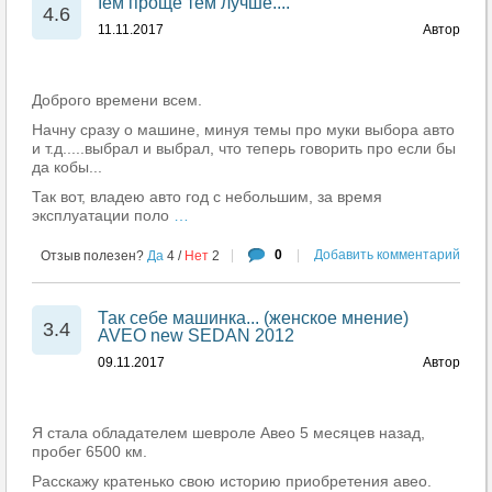
Їем проще тем лучше....
4.6
11.11.2017
Автор
Доброго времени всем.
Начну сразу о машине, минуя темы про муки выбора авто
и т.д.....выбрал и выбрал, что теперь говорить про если бы
да кобы...
Так вот, владею авто год с небольшим, за время
эксплуатации поло
…
|
0
|
Добавить комментарий
Отзыв полезен?
Да
4
/
Нет
2
Так себе машинка... (женское мнение)
3.4
AVEO new SEDAN 2012
09.11.2017
Автор
Я стала обладателем шевроле Авео 5 месяцев назад,
пробег 6500 км.
Расскажу кратенько свою историю приобретения авео.