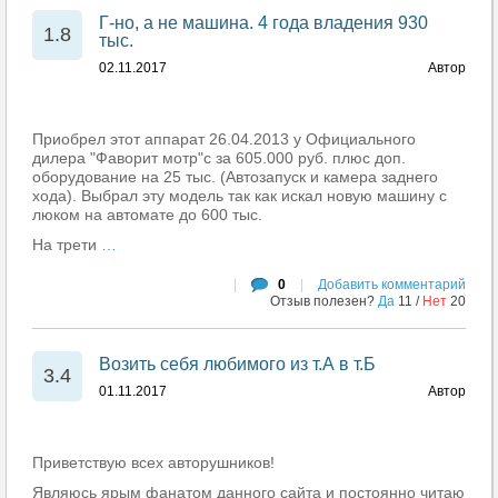
Г-но, а не машина. 4 года владения 930
1.8
тыс.
02.11.2017
Автор
Приобрел этот аппарат 26.04.2013 у Официального
дилера "Фаворит мотр"с за 605.000 руб. плюс доп.
оборудование на 25 тыс. (Автозапуск и камера заднего
хода). Выбрал эту модель так как искал новую машину с
люком на автомате до 600 тыс.
На трети
…
|
0
|
Добавить комментарий
Отзыв полезен?
Да
11
/
Нет
20
Возить себя любимого из т.А в т.Б
3.4
01.11.2017
Автор
Приветствую всех авторушников!
Являюсь ярым фанатом данного сайта и постоянно читаю