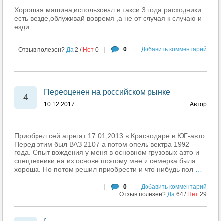
Хорошая машина,использовал в такси 3 года расходники
есть везде,облуживай вовремя ,а не от случая к случаю и
езди.
|
0
|
Добавить комментарий
Отзыв полезен?
Да
2
/
Нет
0
Переоценен на российском рынке
4
10.12.2017
Автор
Приобрел сей агрегат 17.01,2013 в Краснодаре в ЮГ-авто.
Перед этим был ВАЗ 2107 а потом опель вектра 1992
года. Опыт вождения у меня в основном грузовых авто и
спецтехники на их основе поэтому мне и семерка была
хороша. Но потом решил приобрести и что нибудь пол
…
|
0
|
Добавить комментарий
Отзыв полезен?
Да
64
/
Нет
29