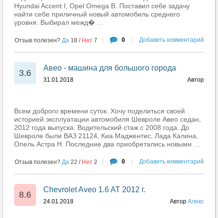
Hyundai Accent I, Opel Omega B. Поставил себе задачу
найти себе приличный новый автомобиль среднего
уровня. Выбирал межд�
…
|
0
|
Добавить комментарий
Отзыв полезен?
Да
18
/
Нет
7
Авео - машина для большого города
3.6
31.01.2018
Автор
Всем доброго времени суток. Хочу поделиться своей
историей эксплуатации автомобиля Шевроле Авео седан,
2012 года выпуска. Водительский стаж с 2008 года. До
Шевроле были ВАЗ 21124, Киа Маджентис, Лада Калина,
Опель Астра H. Последние два приобретались новыми
…
|
0
|
Добавить комментарий
Отзыв полезен?
Да
22
/
Нет
2
Chevrolet Aveo 1.6 AT 2012 г.
8.6
24.01.2018
Автор
Алекс