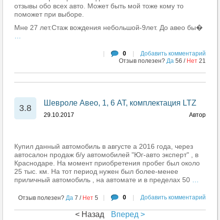
отзывы обо всех авто. Может быть мой тоже кому то
поможет при выборе.
Мне 27 лет.Стаж вождения небольшой-9лет. До авео бы�
…
|
0
|
Добавить комментарий
Отзыв полезен?
Да
56
/
Нет
21
Шевроле Авео, 1, 6 АТ, комплектация LTZ
3.8
29.10.2017
Автор
Купил данный автомобиль в августе а 2016 года, через
автосалон продаж б/у автомобилей "Юг-авто эксперт" , в
Краснодаре. На момент приобретения пробег был около
25 тыс. км. На тот период нужен был более-менее
приличный автомобиль , на автомате и в пределах 50
…
|
0
|
Добавить комментарий
Отзыв полезен?
Да
7
/
Нет
5
< Назад
Вперед >