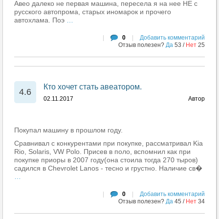
Авео далеко не первая машина, пересела я на нее НЕ с
русского автопрома, старых иномарок и прочего
автохлама. Поэ
…
|
0
|
Добавить комментарий
Отзыв полезен?
Да
53
/
Нет
25
Кто хочет стать авеатором.
4.6
02.11.2017
Автор
Покупал машину в прошлом году.
Сравнивал с конкурентами при покупке, рассматривал Kia
Rio, Solaris, VW Polo. Присев в поло, вспомнил как при
покупке приоры в 2007 году(она стоила тогда 270 тыров)
садился в Chevrolet Lanos - тесно и грустно. Наличие св�
…
|
0
|
Добавить комментарий
Отзыв полезен?
Да
45
/
Нет
34