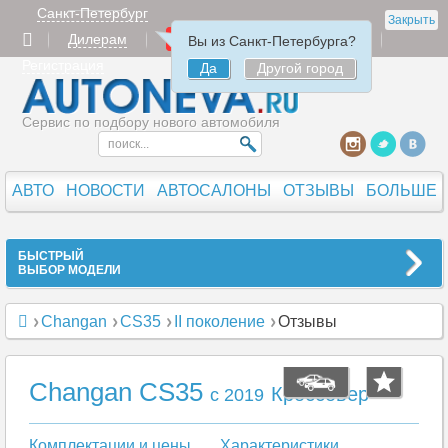
Санкт-Петербург
Закрыть
Дилерам
Продать
Авторизация
Вы из Санкт-Петербурга?
Регистрация
Да
Другой город
Сервис по подбору нового автомобиля
АВТО
НОВОСТИ
АВТОСАЛОНЫ
ОТЗЫВЫ
БОЛЬШЕ
БЫСТРЫЙ
ВЫБОР МОДЕЛИ
Changan
CS35
II поколение
Отзывы
Changan CS35
Кроссовер
c 2019
Комплектации и цены
Характеристики