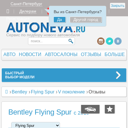
Санкт-Петербург
Закрыть
Дилерам
Продать
Авторизация
Вы из Санкт-Петербурга?
Регистрация
Да
Другой город
Сервис по подбору нового автомобиля
АВТО
НОВОСТИ
АВТОСАЛОНЫ
ОТЗЫВЫ
БОЛЬШЕ
БЫСТРЫЙ
ВЫБОР МОДЕЛИ
Bentley
Flying Spur
V поколение
Отзывы
Bentley Flying Spur
c 2019