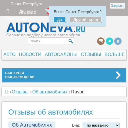
Санкт-Петербург
Закрыть
Дилерам
Продать
Авторизация
Вы из Санкт-Петербурга?
Регистрация
Да
Другой город
Сервис по подбору нового автомобиля
АВТО
НОВОСТИ
АВТОСАЛОНЫ
ОТЗЫВЫ
БОЛЬШЕ
БЫСТРЫЙ
ВЫБОР МОДЕЛИ
Отзывы
Об автомобилях
Ravon
Отзывы об автомобилях
Об Автомобилях
Вид: