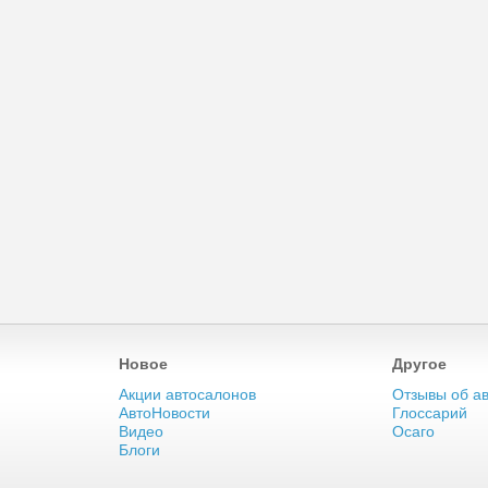
Новое
Другое
Акции автосалонов
Отзывы об а
АвтоНовости
Глоссарий
Видео
Осаго
Блоги