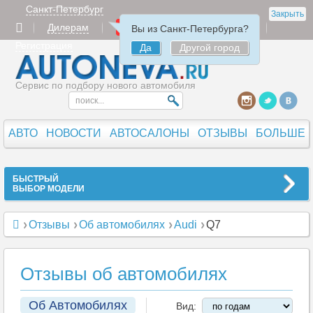
Санкт-Петербург
Закрыть
Дилерам
Продать
Авторизация
Вы из Санкт-Петербурга?
Регистрация
Да
Другой город
Сервис по подбору нового автомобиля
АВТО
НОВОСТИ
АВТОСАЛОНЫ
ОТЗЫВЫ
БОЛЬШЕ
БЫСТРЫЙ
ВЫБОР МОДЕЛИ
Отзывы
Об автомобилях
Audi
Q7
Отзывы об автомобилях
Об Автомобилях
Вид: