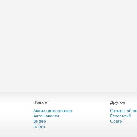
Новое
Другое
Акции автосалонов
Отзывы об а
АвтоНовости
Глоссарий
Видео
Осаго
Блоги