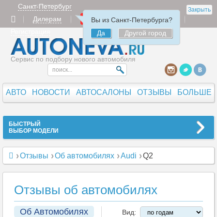
Санкт-Петербург
Закрыть
Дилерам
Продать
Авторизация
Вы из Санкт-Петербурга?
Регистрация
Да
Другой город
Сервис по подбору нового автомобиля
АВТО
НОВОСТИ
АВТОСАЛОНЫ
ОТЗЫВЫ
БОЛЬШЕ
БЫСТРЫЙ
ВЫБОР МОДЕЛИ
Отзывы
Об автомобилях
Audi
Q2
Отзывы об автомобилях
Об Автомобилях
Вид: